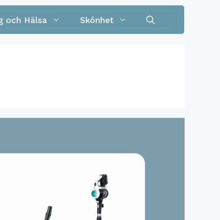
g och Hälsa
Skönhet
Allkniv
yta
Barnkniv
nna
Brödkniv
t
t
3 delar
Alg- och mögeltvätt