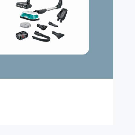
Fönstertvätt
Rengöringsmedel för kakel
Ugnsrengöring