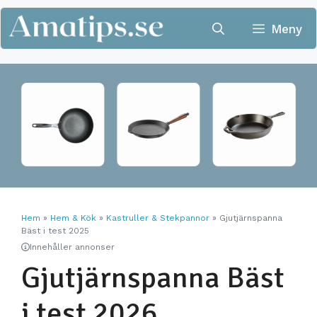
Hoppa
till
Meny
innehåll
Hem
»
Hem & Kök
»
Kastruller & Stekpannor
»
Gjutjärnspanna
Bäst i test 2025
Innehåller annonser
Gjutjärnspanna Bäst
i test 2026