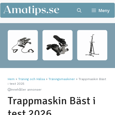
Hoppa
till
Meny
innehåll
Hem
»
Träning och Hälsa
»
Träningsmaskiner
»
Trappmaskin Bäst
i test 2025
Innehåller annonser
Trappmaskin Bäst i
test 2026