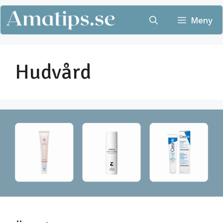
Hoppa
till
Meny
innehåll
Hudvård