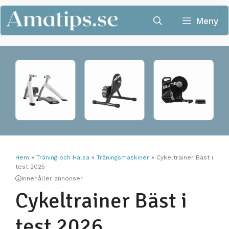
Hoppa
till
Meny
innehåll
Hem
»
Träning och Hälsa
»
Träningsmaskiner
»
Cykeltrainer Bäst i
test 2025
Innehåller annonser
Cykeltrainer Bäst i
test 2026