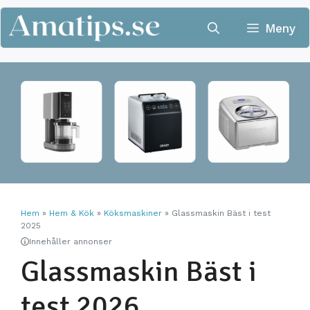
Hoppa
till
Meny
innehåll
Hem
»
Hem & Kök
»
Köksmaskiner
»
Glassmaskin Bäst i test
2025
Innehåller annonser
Glassmaskin Bäst i
test 2026