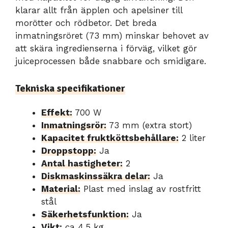
klarar allt från äpplen och apelsiner till
morötter och rödbetor. Det breda
inmatningsröret (73 mm) minskar behovet av
att skära ingredienserna i förväg, vilket gör
juiceprocessen både snabbare och smidigare.
Tekniska specifikationer
Effekt:
700 W
Inmatningsrör:
73 mm (extra stort)
Kapacitet fruktköttsbehållare:
2 liter
Droppstopp:
Ja
Antal hastigheter:
2
Diskmaskinssäkra delar:
Ja
Material:
Plast med inslag av rostfritt
stål
Säkerhetsfunktion:
Ja
Vikt:
ca 4,5 kg