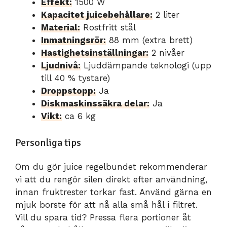
Effekt:
1500 W
Kapacitet juicebehållare:
2 liter
Material:
Rostfritt stål
Inmatningsrör:
88 mm (extra brett)
Hastighetsinställningar:
2 nivåer
Ljudnivå:
Ljuddämpande teknologi (upp
till 40 % tystare)
Droppstopp:
Ja
Diskmaskinssäkra delar:
Ja
Vikt:
ca 6 kg
Personliga tips
Om du gör juice regelbundet rekommenderar
vi att du rengör silen direkt efter användning,
innan fruktrester torkar fast. Använd gärna en
mjuk borste för att nå alla små hål i filtret.
Vill du spara tid? Pressa flera portioner åt