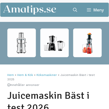
Hoppa
till
Meny
innehåll
Hem
»
Hem & Kök
»
Köksmaskiner
»
Juicemaskin Bäst i test
2025
Innehåller annonser
Juicemaskin Bäst i
test 2026