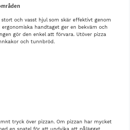
sområden
stort och vasst hjul som skär effektivt genom
et ergonomiska handtaget ger en bekväm och
gen gör den enkel att förvara. Utöver pizza
annkakor och tunnbröd.
jämnt tryck över pizzan. Om pizzan har mycket
med en spatel för att undvika att pålägget