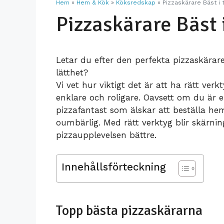
Fotbad
Roddmaskin
Solkräm för bar
Hem
»
Hem & Kök
»
Köksredskap
»
Pizzaskärare Bäst i 
Bakmaskin
Pizzaskärare Bäst 
Fotfil
Smithmaskin
Belgiska Våffeljärn
Fotmassage
Spinningcykel
Handledsstöd
Stakmaskin
Letar du efter den perfekta pizzaskära
lätthet?
Hållningsväst
Trappmaskin
Kylbox
Vi vet hur viktigt det är att ha rätt ver
Inframadrass
Vinkyl
enklare och roligare. Oavsett om du är
pizzafantast som älskar att beställa hem
oumbärlig. Med rätt verktyg blir skärnin
pizzaupplevelsen bättre.
Innehållsförteckning
Topp bästa pizzaskärarna