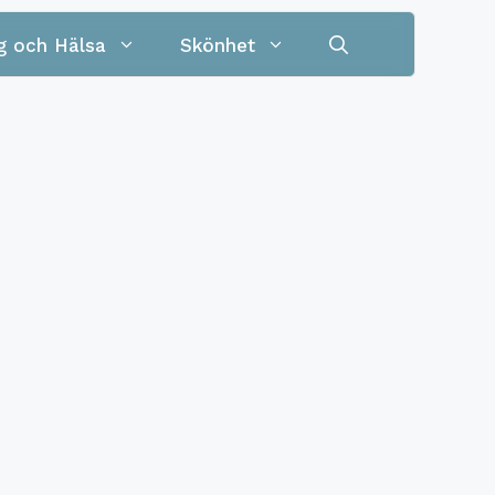
g och Hälsa
Skönhet
Allkniv
yta
Barnkniv
nna
Brödkniv
t
t
3 delar
Alg- och mögeltvätt