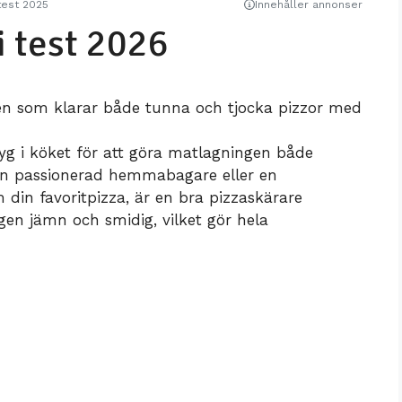
n
test 2025
Innehåller annonser
i test 2026
ren som klarar både tunna och tjocka pizzor med
ktyg i köket för att göra matlagningen både
 en passionerad hemmabagare eller en
 din favoritpizza, är en bra pizzaskärare
gen jämn och smidig, vilket gör hela