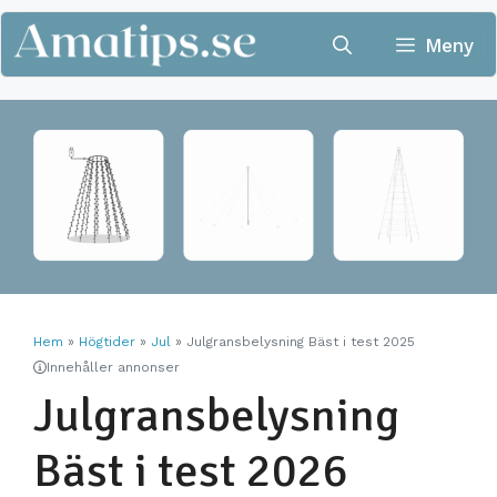
Hoppa
till
Meny
innehåll
Hem
»
Högtider
»
Jul
»
Julgransbelysning Bäst i test 2025
Innehåller annonser
Julgransbelysning
Bäst i test 2026