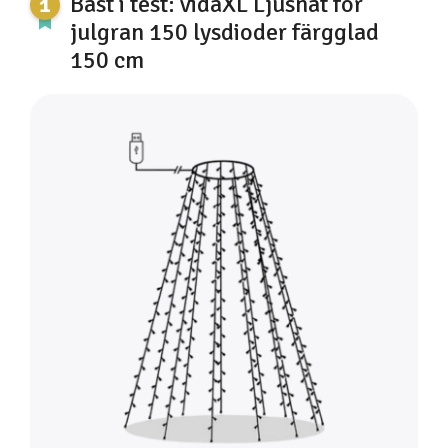
Bäst i test: vidaXL Ljusnät för
julgran 150 lysdioder färgglad
150 cm