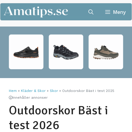
Hoppa
till
Meny
innehåll
Hem
»
Kläder & Skor
»
Skor
»
Outdoorskor Bäst i test 2025
Innehåller annonser
Outdoorskor Bäst i
test 2026