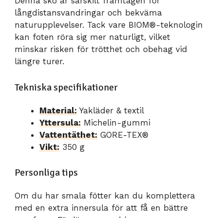
Denna sko är särskilt framtagen för
långdistansvandringar och bekväma
naturupplevelser. Tack vare BIOM®-teknologin
kan foten röra sig mer naturligt, vilket
minskar risken för trötthet och obehag vid
längre turer.
Tekniska specifikationer
Material:
Yakläder & textil
Yttersula:
Michelin-gummi
Vattentäthet:
GORE-TEX®
Vikt:
350 g
Personliga tips
Om du har smala fötter kan du komplettera
med en extra innersula för att få en bättre