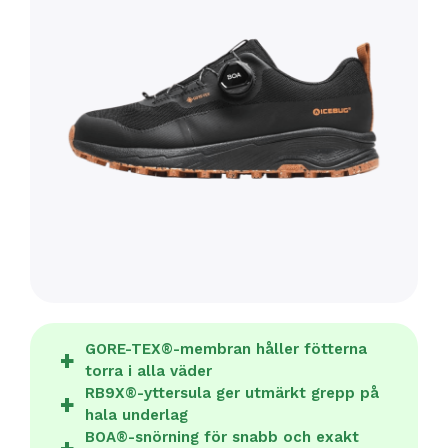
GORE-TEX®-membran håller fötterna
torra i alla väder
RB9X®-yttersula ger utmärkt grepp på
hala underlag
BOA®-snörning för snabb och exakt