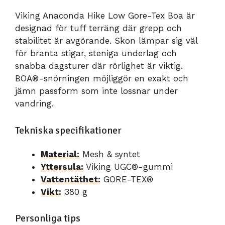
Viking Anaconda Hike Low Gore-Tex Boa är
designad för tuff terräng där grepp och
stabilitet är avgörande. Skon lämpar sig väl
för branta stigar, steniga underlag och
snabba dagsturer där rörlighet är viktig.
BOA®-snörningen möjliggör en exakt och
jämn passform som inte lossnar under
vandring.
Tekniska specifikationer
Material:
Mesh & syntet
Yttersula:
Viking UGC®-gummi
Vattentäthet:
GORE-TEX®
Vikt:
380 g
Personliga tips