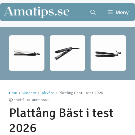
Hoppa
till
Meny
innehåll
Hem
»
Skönhet
»
Hårvård
»
Plattång Bäst i test 2025
Innehåller annonser
Plattång Bäst i test
2026