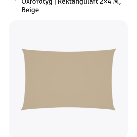
Oxfordtyg | Rektangulärt 2×4 M,
Beige