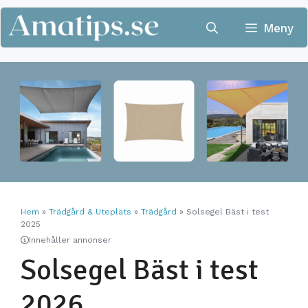
Hoppa
till
Meny
innehåll
Hem
»
Trädgård & Uteplats
»
Trädgård
»
Solsegel Bäst i test
2025
Innehåller annonser
Solsegel Bäst i test
2026