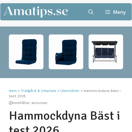
Hoppa
till
Meny
innehåll
Hem
»
Trädgård & Uteplats
»
Utemöbler
»
Hammockdyna Bäst i
test 2025
Innehåller annonser
Hammockdyna Bäst i
test 2026