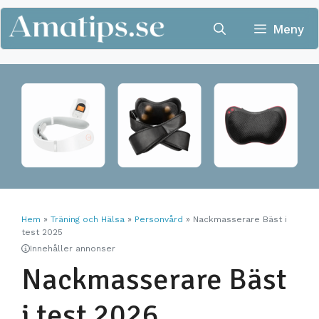
Hoppa
till
Meny
innehåll
Hem
»
Träning och Hälsa
»
Personvård
»
Nackmasserare Bäst i
test 2025
Innehåller annonser
Nackmasserare Bäst
i test 2026