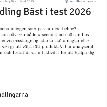
n
ndling Bäst i test 2025
Innehåller annonser
ing Bäst i test 2026
pbehandlingen som passar dina behov?
 kan påverka både utseendet och hälsan hos
 envis missfärgning, stärka sköra naglar eller
viktigt att välja rätt produkt. Vi har analyserat
ch testat deras effektivitet för att hjälpa dig
ndlingarna