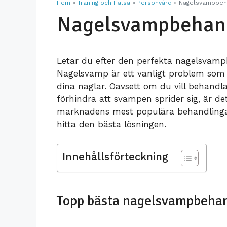
Fotbad
Roddmaskin
Solkräm för bar
Hem
»
Träning och Hälsa
»
Personvård
»
Nagelsvampbeha
Bakmaskin
Nagelsvampbehandl
Fotfil
Smithmaskin
Belgiska Våffeljärn
Fotmassage
Spinningcykel
Handledsstöd
Stakmaskin
Letar du efter den perfekta nagelsvam
Nagelsvamp är ett vanligt problem som
Hållningsväst
Trappmaskin
Kylbox
dina naglar. Oavsett om du vill behandla
Inframadrass
Vinkyl
förhindra att svampen sprider sig, är det 
marknadens mest populära behandlingar o
hitta den bästa lösningen.
Innehållsförteckning
Topp bästa nagelsvampbeha