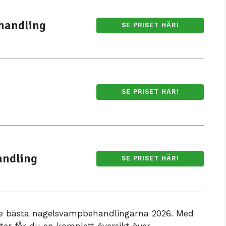
handling
SE PRISET HÄR!
SE PRISET HÄR!
andling
SE PRISET HÄR!
 de bästa nagelsvampbehandlingarna 2026. Med
ter får du en komplett översikt över