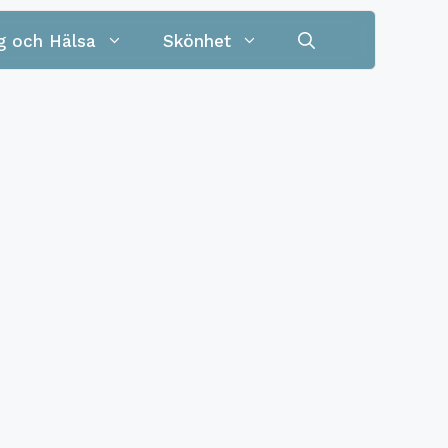
g och Hälsa
Skönhet
Allkniv
yta
Barnkniv
nna
Brödkniv
t
t
3 delar
Alg- och mögeltvätt