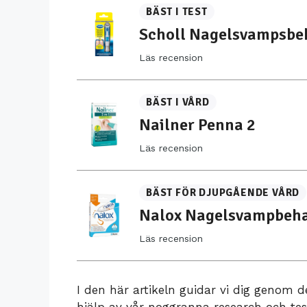
BÄST I TEST
Scholl Nagelsvampsbe
Läs recension
BÄST I VÅRD
Nailner Penna 2
Läs recension
BÄST FÖR DJUPGÅENDE VÅRD
Nalox Nagelsvampbeh
Läs recension
I den här artikeln guidar vi dig genom
hjälp av vår noggranna research och tes