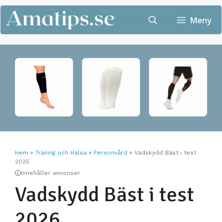
Hoppa
till
Meny
innehåll
Hem
»
Träning och Hälsa
»
Personvård
»
Vadskydd Bäst i test
2025
Innehåller annonser
Vadskydd Bäst i test
2026