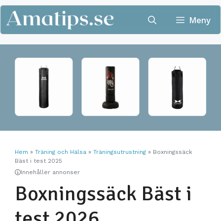
Hoppa
till
Meny
innehåll
Hem
»
Träning och Hälsa
»
Träningsutrustning
»
Boxningssäck
Bäst i test 2025
Innehåller annonser
Boxningssäck Bäst i
test 2026