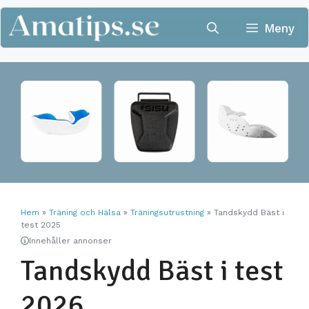
Hoppa
till
Meny
innehåll
Hem
»
Träning och Hälsa
»
Träningsutrustning
»
Tandskydd Bäst i
test 2025
Innehåller annonser
Tandskydd Bäst i test
2026